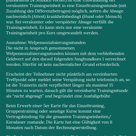
(mindestens 24 Stunden vorher) ist eine Umwandlung der
versäumten Trainingseinheit in eine Einzeltrainingsstunde (mit
Zuzahlung des Differenzbetrages) möglich, sofern die Absage
nachweislich (Attest) krankheitsbedingt (Hund oder Mensch)
war. Bei versäumter oder verspäteter Absage verfällt die
Trainingseinheit. Es kann stets nur eine versäumte
Trainingseinheit pro Kurs umgewandelt werden.
Ausnahme: Welpensozialisierungsstunden
Die nicht in Anspruch genommenen
Welpensozialisierungsstunden können mit dem verbleibenden
Geldwert auf den darauf folgenden Junghundkurs 1 verrechnet
werden. Hierfür ist kein nachweislicher Grund erforderlich.
Erscheint der Teilnehmer nicht pünktlich am vereinbarten
Treffpunkt oder meldet seine Verspätung nicht telefonisch an, so
ist die Trainerin nicht verpflichtet länger als maximal 15
Minuten zu warten, danach gilt die vereinbarte Trainingsstunde
als “nicht abgesagt” und begründet eine Ausfallgebühr.
Beim Erwerb einer 5er Karte für das Einzeltraining,
Gruppentraining oder sonstige Kurse kommt eine
Vertragsbindung für die gesamten Trainingseinheiten/
Kursdauer zustande. Die Karte hat eine Gültigkeit von 6
Monaten nach Datum der Rechnungserstellung.