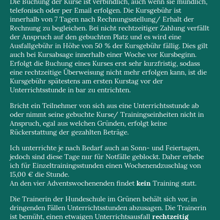
Die Buchung der Kurse ist verbindlich, auch wenn sie mündlich,
telefonisch oder per Email erfolgen. Die Kursgebühr ist
innerhalb von 7 Tagen nach Rechnungsstellung/ Erhalt der
Rechnung zu begleichen. Bei nicht rechtzeitiger Zahlung verfällt
der Anspruch auf den gebuchten Platz und es wird eine
Ausfallgebühr in Höhe von 50 % der Kursgebühr fällig. Dies gilt
auch bei Kursabsage innerhalb einer Woche vor Kursbeginn.
Erfolgt die Buchung eines Kurses erst sehr kurzfristig, sodass
eine rechtzeitige Überweisung nicht mehr erfolgen kann, ist die
Kursgebühr spätestens am ersten Kurstag vor der
Unterrichtsstunde in bar zu entrichten.
Bricht ein Teilnehmer von sich aus eine Unterrichtsstunde ab
oder nimmt seine gebuchte Kurse/ Trainingseinheiten nicht in
Anspruch, egal aus welchen Gründen, erfolgt keine
Rückerstattung der gezahlten Beträge.
Ich unterrichte je nach Bedarf auch an Sonn- und Feiertagen,
jedoch sind diese Tage nur für Notfälle geblockt. Daher erhebe
ich für Einzeltrainingsstunden einen Wochenendzuschlag von
15,00 € die Stunde.
An den vier Adventswochenenden findet
kein
Training statt.
Die Trainerin der Hundeschule im Grünen behält sich vor, in
dringenden Fällen Unterrichtsstunden abzusagen. Die Trainerin
ist bemüht, einen etwaigen Unterrichtsausfall
rechtzeitig