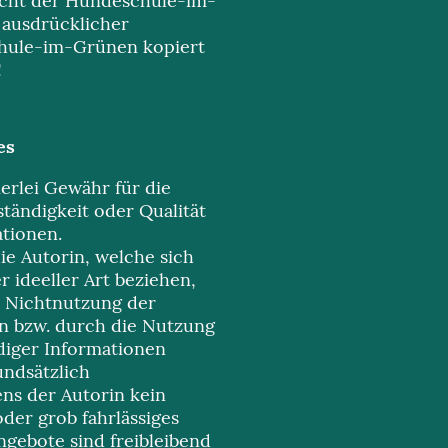
cht der Hundeschule-im-
 ausdrücklicher
ule-im-Grünen kopiert
!
tes
erlei Gewähr für die
lständigkeit oder Qualität
ationen.
e Autorin, welche sich
r ideeller Art beziehen,
r Nichtnutzung der
n bzw. durch die Nutzung
diger Informationen
undsätzlich
ens der Autorin kein
oder grob fahrlässiges
Angebote sind freibleibend