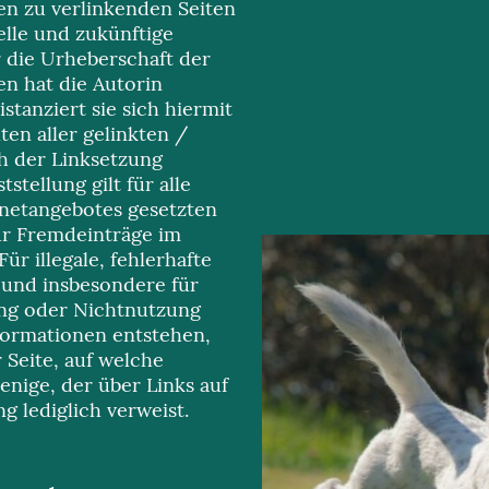
den zu verlinkenden Seiten
elle und zukünftige
r die Urheberschaft der
en hat die Autorin
istanziert sie sich hiermit
ten aller gelinkten /
ch der Linksetzung
stellung gilt für alle
rnetangebotes gesetzten
ür Fremdeinträge im
ür illegale, fehlerhafte
 und insbesondere für
ung oder Nichtnutzung
formationen entstehen,
r Seite, auf welche
enige, der über Links auf
ng lediglich verweist.