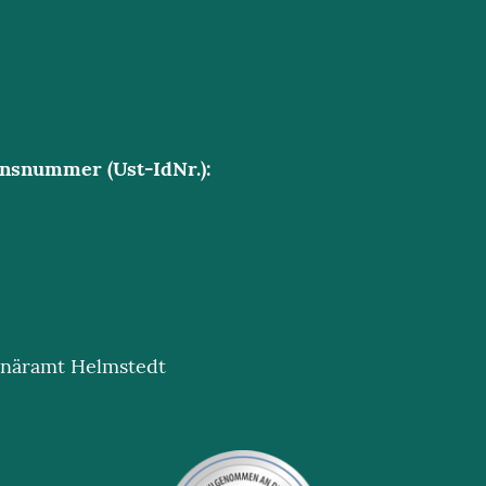
onsnummer (Ust-IdNr.):
rinäramt Helmstedt