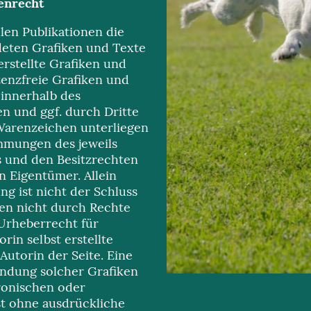
enrecht
llen Publikationen die
eten Grafiken und Texte
erstellte Grafiken und
zenzfreie Grafiken und
 innerhalb des
n und ggf. durch Dritte
arenzeichen unterliegen
mmungen des jeweils
 und den Besitzrechten
n Eigentümer. Allein
g ist nicht der Schluss
en nicht durch Rechte
 Urheberrecht für
orin selbst erstellte
 Autorin der Seite. Eine
endung solcher Grafiken
ronischen oder
st ohne ausdrückliche